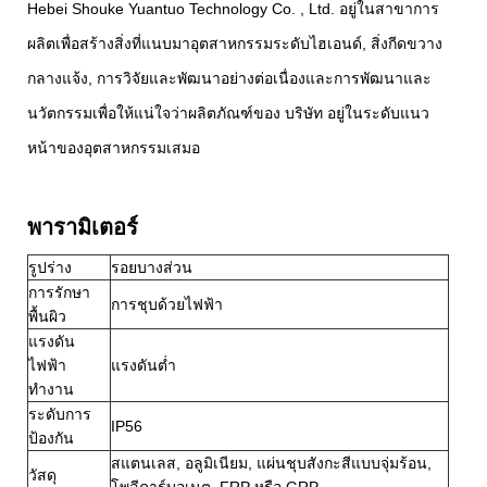
Hebei Shouke Yuantuo Technology Co. , Ltd. อยู่ในสาขาการ
ผลิตเพื่อสร้างสิ่งที่แนบมาอุตสาหกรรมระดับไฮเอนด์, สิ่งกีดขวาง
กลางแจ้ง, การวิจัยและพัฒนาอย่างต่อเนื่องและการพัฒนาและ
นวัตกรรมเพื่อให้แน่ใจว่าผลิตภัณฑ์ของ บริษัท อยู่ในระดับแนว
หน้าของอุตสาหกรรมเสมอ
พารามิเตอร์
รูปร่าง
รอยบางส่วน
การรักษา
การชุบด้วยไฟฟ้า
พื้นผิว
แรงดัน
ไฟฟ้า
แรงดันต่ำ
ทำงาน
ระดับการ
IP56
ป้องกัน
สแตนเลส, อลูมิเนียม, แผ่นชุบสังกะสีแบบจุ่มร้อน,
วัสดุ
โพลีคาร์บอเนต, FRP หรือ GRP