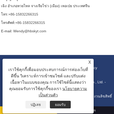
เฉิง อำเภอหวยไหล จางเจียโข่ว (เมือง) เหอเป่ย ประเทศจีน
โทร:
+86-15832266315
โทรศัพท์:
+86-15832266315
E-mail:
Wendy@hbskyt.com
X
ลิงค์
|
Sitemap
|
RSS
|
XML
|
Privacy Policy
เราใช้คุกกี้เพื่อมอบประสบการณ์การท่องเว็บที่
ดีขึ้น วิเคราะห์การเข้าชมไซต์ และปรับแต่ง
ลิขสิทธิ์© 2022 Hebei Shouke Yuantuo Technology Co., Ltd. -
เนื้อหาในแบบของคุณ การใช้ไซต์นี้แสดงว่า
คุณยอมรับการใช้คุกกี้ของเรา
นโยบายความ
เป็นส่วนตัว
คอนโซลอุตสาหกรรม, กล่องกระจายสินค้า, ตู้ชั้นวางไอที ​​- สงวนลิขสิทธิ์
ปฏิเสธ
ยอมรับ
Wendy@hbskyt.com
+86-15832266315