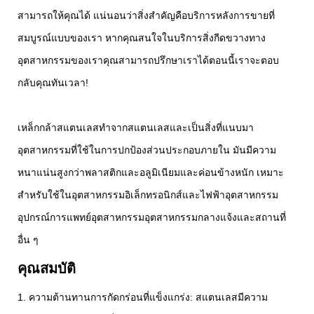
สามารถให้คุณได้ แน่นอนว่าสิ่งสำคัญคือบริการหลังการขายที่
สมบูรณ์แบบของเรา หากคุณสนใจในบริการสิ่งกีดขวางทาง
อุตสาหกรรมของเราคุณสามารถปรึกษาเราได้ตอนนี้เราจะตอบ
กลับคุณทันเวลา!
เหล็กกล้าสแตนเลสทำจากสแตนเลสและเป็นสิ่งที่แนบมา
อุตสาหกรรมที่ใช้ในการปกป้องส่วนประกอบภายใน มันมีความ
หนาแน่นสูงกว่าพลาสติกและอลูมิเนียมและค่อนข้างหนัก เหมาะ
สำหรับใช้ในอุตสาหกรรมอิเล็กทรอนิกส์และไฟฟ้าอุตสาหกรรม
อุปกรณ์การแพทย์อุตสาหกรรมอุตสาหกรรมกลางแจ้งและสถานที่
อื่น ๆ
คุณสมบัติ
1. ความต้านทานการกัดกร่อนที่แข็งแกร่ง: สแตนเลสมีความ