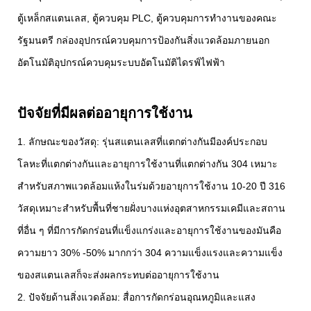
ตู้เหล็กสแตนเลส, ตู้ควบคุม PLC, ตู้ควบคุมการทำงานของคณะ
รัฐมนตรี กล่องอุปกรณ์ควบคุมการป้องกันสิ่งแวดล้อมภายนอก
อัตโนมัติอุปกรณ์ควบคุมระบบอัตโนมัติไดรฟ์ไฟฟ้า
ปัจจัยที่มีผลต่ออายุการใช้งาน
1. ลักษณะของวัสดุ: รุ่นสแตนเลสที่แตกต่างกันมีองค์ประกอบ
โลหะที่แตกต่างกันและอายุการใช้งานที่แตกต่างกัน 304 เหมาะ
สำหรับสภาพแวดล้อมแห้งในร่มด้วยอายุการใช้งาน 10-20 ปี 316
วัสดุเหมาะสำหรับพื้นที่ชายฝั่งบางแห่งอุตสาหกรรมเคมีและสถาน
ที่อื่น ๆ ที่มีการกัดกร่อนที่แข็งแกร่งและอายุการใช้งานของมันคือ
ความยาว 30% -50% มากกว่า 304 ความแข็งแรงและความแข็ง
ของสแตนเลสก็จะส่งผลกระทบต่ออายุการใช้งาน
2. ปัจจัยด้านสิ่งแวดล้อม: สื่อการกัดกร่อนอุณหภูมิและแสง