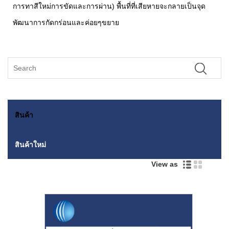
การทาสีใหม่การขัดและการผ่าน) พื้นที่ที่เสียหายจะกลายเป็นจุด
พัฒนาการกัดกร่อนและค่อยๆขยาย
สินค้า
สินค้าใหม่
View as