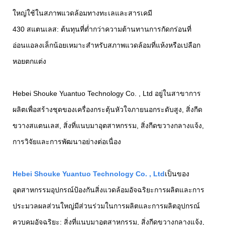
ใหญ่ใช้ในสภาพแวดล้อมทางทะเลและสารเคมี
430 สแตนเลส: ต้นทุนที่ต่ำกว่าความต้านทานการกัดกร่อนที่
อ่อนแอลงเล็กน้อยเหมาะสำหรับสภาพแวดล้อมที่แห้งหรือเปลือก
หอยตกแต่ง
Hebei Shouke Yuantuo Technology Co. , Ltd อยู่ในสาขาการ
ผลิตเพื่อสร้างชุดของเครื่องกระตุ้นหัวใจภายนอกระดับสูง, สิ่งกีด
ขวางสแตนเลส, สิ่งที่แนบมาอุตสาหกรรม, สิ่งกีดขวางกลางแจ้ง,
การวิจัยและการพัฒนาอย่างต่อเนื่อง
Hebei Shouke Yuantuo Technology Co. , Ltd
เป็นของ
อุตสาหกรรมอุปกรณ์ป้องกันสิ่งแวดล้อมอัจฉริยะการผลิตและการ
ประมวลผลส่วนใหญ่มีส่วนร่วมในการผลิตและการผลิตอุปกรณ์
ควบคุมอัจฉริยะ: สิ่งที่แนบมาอุตสาหกรรม, สิ่งกีดขวางกลางแจ้ง,