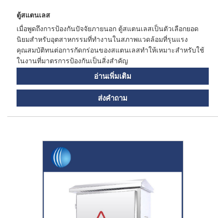
ตู้สแตนเลส
เมื่อพูดถึงการป้องกันปัจจัยภายนอก ตู้สแตนเลสเป็นตัวเลือกยอด
นิยมสำหรับอุตสาหกรรมที่ทำงานในสภาพแวดล้อมที่รุนแรง
คุณสมบัติทนต่อการกัดกร่อนของสแตนเลสทำให้เหมาะสำหรับใช้
ในงานที่มาตรการป้องกันเป็นสิ่งสำคัญ
อ่านเพิ่มเติม
ส่งคำถาม