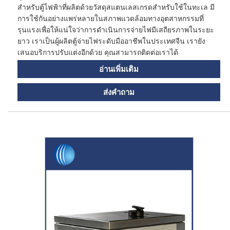
สำหรับตู้ไฟฟ้าที่ผลิตด้วยวัสดุสแตนเลสเกรดสำหรับใช้ในทะเล มี
การใช้กันอย่างแพร่หลายในสภาพแวดล้อมทางอุตสาหกรรมที่
รุนแรงเพื่อให้แน่ใจว่าการดำเนินการจ่ายไฟมีเสถียรภาพในระยะ
ยาว เราเป็นผู้ผลิตตู้จ่ายไฟระดับมืออาชีพในประเทศจีน เรายัง
เสนอบริการปรับแต่งอีกด้วย คุณสามารถติดต่อเราได้
อ่านเพิ่มเติม
ส่งคำถาม