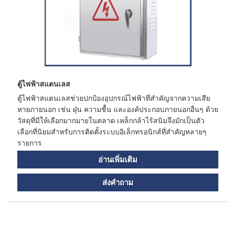
ตู้ไฟฟ้าสแตนเลส
ตู้ไฟฟ้าสแตนเลสช่วยปกป้องอุปกรณ์ไฟฟ้าที่สำคัญจากความเสีย
หายภายนอก เช่น ฝุ่น ความชื้น และองค์ประกอบภายนอกอื่นๆ ด้วย
วัสดุที่มีให้เลือกมากมายในตลาด เหล็กกล้าไร้สนิมจึงมักเป็นตัว
เลือกที่นิยมสำหรับการติดตั้งระบบอิเล็กทรอนิกส์ที่สำคัญหลายๆ
รายการ
อ่านเพิ่มเติม
ส่งคำถาม